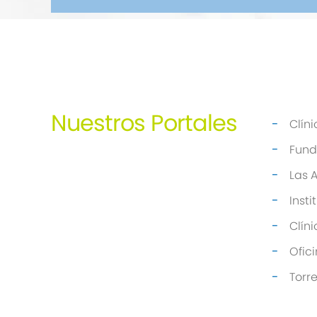
Nuestros
Portales
Clín
Fund
Las 
Inst
Clín
Ofic
Torr