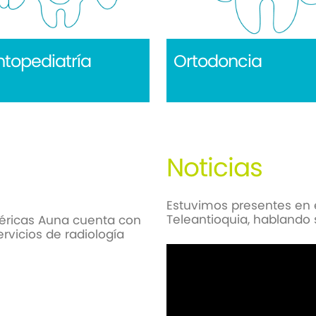
topediatría
Ortodoncia
Noticias
Estuvimos presentes en 
Teleantioquia, hablando 
méricas Auna cuenta con
rvicios de radiología